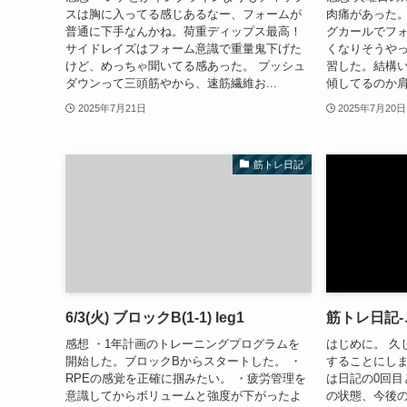
スは胸に入ってる感じあるなー、フォームが
肉痛があった
普通に下手なんかね。荷重ディップス最高！
グカールでフ
サイドレイズはフォーム意識で重量鬼下げた
くなりそうやっ
けど、めっちゃ聞いてる感あった。 プッシュ
習した。結構
ダウンって三頭筋やから、速筋繊維お...
傾してるのか肩
2025年7月21日
2025年7月20日
筋トレ日記
6/3(火) ブロックB(1-1) leg1
筋トレ日記
感想 ・1年計画のトレーニングプログラムを
はじめに。 久
開始した。ブロックBからスタートした。 ・
することにし
RPEの感覚を正確に掴みたい。 ・疲労管理を
は日記の0回目
意識してからボリュームと強度が下がったよ
の状態、今後