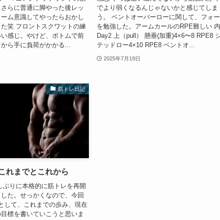
。さらに普通に脚やった後レッ
でより弱くなるんじゃないかと感じてしま
ォーム意識してやったらおかし
う。 ベントオーバーローに関して、フォ
た笑 フロントスクワットの練
を勉強した。アームカールのRPE難しい 
いい感じ。やけど、ボトムで前
Day2 上（pull） 懸垂(加重)4×6〜8 RPE8 
から手に負荷がかかる...
テッドロー4×10 RPE8 ベントオ...
2025年7月19日
筋トレ日記
-これまでとこれから
しぶりに本格的に筋トレを再開
ました。せっかくなので、今回
として、これまでの歩み、現在
の目標を書いていこうと思いま