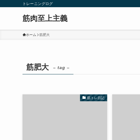
トレーニングログ
筋肉至上主義
ホーム
筋肥大
筋肥大
– tag –
筋トレ日記