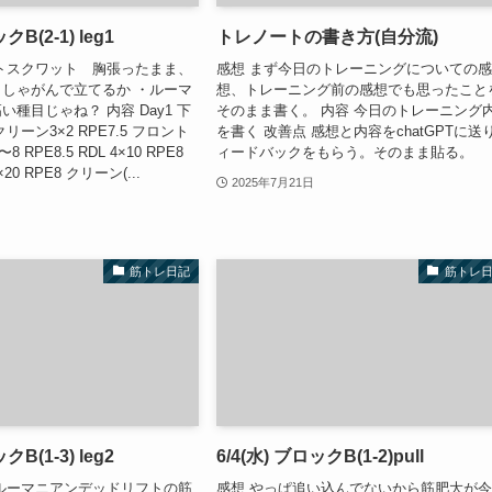
クB(2-1) leg1
トレノートの書き方(自分流)
トスクワット 胸張ったまま、
感想 まず今日のトレーニングについての
しゃがんで立てるか ・ルーマ
想、トレーニング前の感想でも思ったこと
種目じゃね？ 内容 Day1 下
そのまま書く。 内容 今日のトレーニング
リーン3×2 RPE7.5 フロント
を書く 改善点 感想と内容をchatGPTに送
 RPE8.5 RDL 4×10 RPE8
ィードバックをもらう。そのまま貼る。
0 RPE8 クリーン(...
2025年7月21日
筋トレ日記
筋トレ
クB(1-3) leg2
6/4(水) ブロックB(1-2)pull
ルーマニアンデッドリフトの筋
感想 やっぱ追い込んでないから筋肥大が