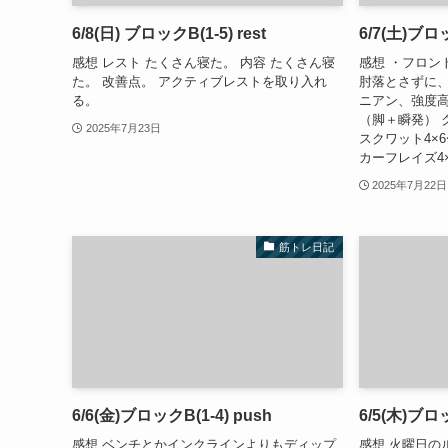
6/8(日) ブロックB(1-5) rest
6/7(土)ブロッ
感想 レスト たくさん寝た。 内容 たくさん寝
感想 ・フロン
た。 改善点。 アクティブレストを取り入れ
肘落とさずに、
る。
ニアン、強度高い
（脚＋瞬発） ク
2025年7月23日
スクワット4×6〜8
カーフレイズ4×2
2025年7月22日
筋トレ日記
6/6(金)ブロックB(1-4) push
6/5(木)ブロッ
感想 ベンチとかインクラインよりもディップ
感想 火曜日の